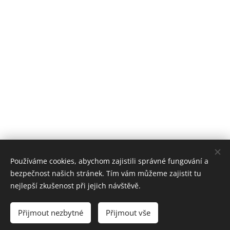
Používáme cookies, abychom zajistili správné fungování a
bezpečnost našich stránek. Tím vám můžeme zajistit tu
nejlepší zkušenost při jejich návštěvě.
Přijmout nezbytné
Přijmout vše